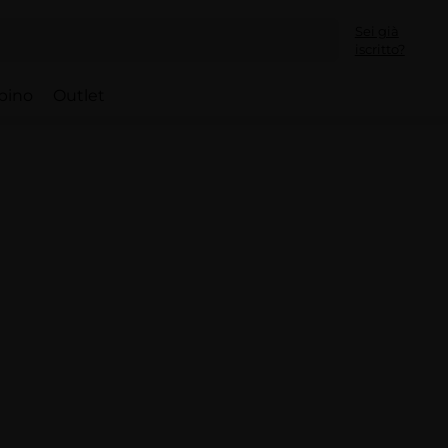
Sei già
iscritto?
bino
Outlet