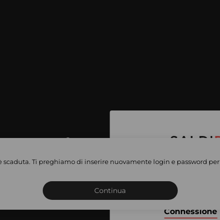
per accedere
e vendite
è scaduta. Ti preghiamo di inserire nuovamente login e password per 
Iscriviti o connettiti al 
vate
sho
Continua
Connessione