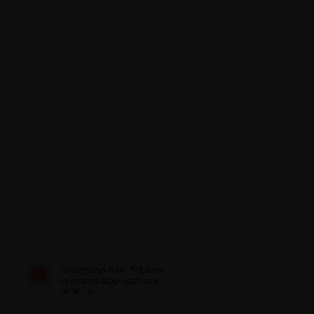
Shopping h24, 7/7, con
le nostre applicazioni
mobile