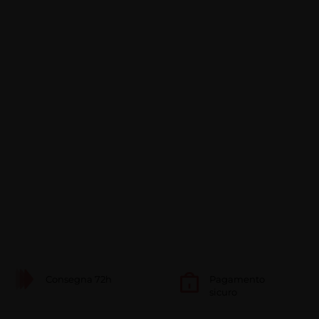
Consegna 72h
Pagamento
sicuro