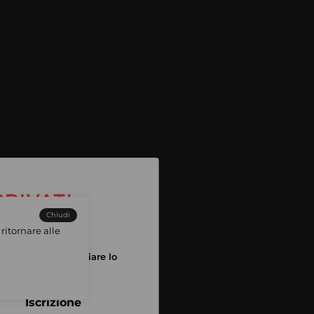
Chiudi
ritornare alle
tuo account per iniziare lo
pping
Iscrizione