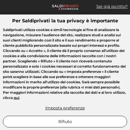
Sei già iscritto?
Per Saldiprivati la tua privacy è importante
Cosa cerchi?
Saldiprivati utilizza cookies e simili tecnologie al fine di analizzare la
navigazione, misurare l'audience del sito, realizzare studi e analisi sui
Tutte le vendite
Moda
Casa
Bellezza
Elettrodomestici
suoi clienti migliorando così il sito e il suo rendimento e proporre al
cliente pubblicità personalizzate basate sui propri interessi e profilo.
Cliccando su
« Accetto »
, il cliente dà il proprio consenso all'utilizzo dei
cookies e alla condivisione delle informazioni raccolte con i nostri
partner. Scegliendo
« Rifiuto »
il cliente non riceverà contenuto
personalizzato e solo i cookies necessari al corretto funzionamento del
sito saranno utilizzati. Cliccando su
« Imposta preferenze »
il cliente
potrà scegliere in base alle sue preferenze e ottenere maggiori
informazioni in merito all'utilizzo dei cookies. Sarà sempre possibile
modificare le proprie preferenze (alla rubrica «I miei dati personali»).
Per maggiori informazioni relative alla raccolta dei dati e al loro utilizzo,
clicca
qui
.
Imposta preferenze
Rifiuto