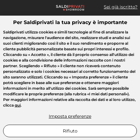
Sei già iscritto?
Per Saldiprivati la tua privacy è importante
Cosa cerchi?
Saldiprivati utilizza cookies e simili tecnologie al fine di analizzare la
navigazione, misurare l'audience del sito, realizzare studi e analisi sui
Tutte le vendite
Moda
Casa
Bellezza
Elettrodomestici
suoi clienti migliorando così il sito e il suo rendimento e proporre al
cliente pubblicità personalizzate basate sui propri interessi e profilo.
Cliccando su
« Accetto »
, il cliente dà il proprio consenso all'utilizzo dei
cookies e alla condivisione delle informazioni raccolte con i nostri
partner. Scegliendo
« Rifiuto »
il cliente non riceverà contenuto
personalizzato e solo i cookies necessari al corretto funzionamento del
sito saranno utilizzati. Cliccando su
« Imposta preferenze »
il cliente
potrà scegliere in base alle sue preferenze e ottenere maggiori
informazioni in merito all'utilizzo dei cookies. Sarà sempre possibile
modificare le proprie preferenze (alla rubrica «I miei dati personali»).
Per maggiori informazioni relative alla raccolta dei dati e al loro utilizzo,
clicca
qui
.
Imposta preferenze
Rifiuto