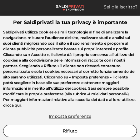
Sei già iscritto?
Per Saldiprivati la tua privacy è importante
Cosa cerchi?
Saldiprivati utilizza cookies e simili tecnologie al fine di analizzare la
navigazione, misurare l'audience del sito, realizzare studi e analisi sui
Tutte le vendite
Moda
Casa
Bellezza
Elettrodomestici
suoi clienti migliorando così il sito e il suo rendimento e proporre al
cliente pubblicità personalizzate basate sui propri interessi e profilo.
Cliccando su
« Accetto »
, il cliente dà il proprio consenso all'utilizzo dei
cookies e alla condivisione delle informazioni raccolte con i nostri
partner. Scegliendo
« Rifiuto »
il cliente non riceverà contenuto
personalizzato e solo i cookies necessari al corretto funzionamento del
sito saranno utilizzati. Cliccando su
« Imposta preferenze »
il cliente
potrà scegliere in base alle sue preferenze e ottenere maggiori
informazioni in merito all'utilizzo dei cookies. Sarà sempre possibile
modificare le proprie preferenze (alla rubrica «I miei dati personali»).
Per maggiori informazioni relative alla raccolta dei dati e al loro utilizzo,
clicca
qui
.
Imposta preferenze
Rifiuto