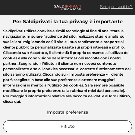
Sei già iscritto?
Per Saldiprivati la tua privacy è importante
Cosa cerchi?
Saldiprivati utilizza cookies e simili tecnologie al fine di analizzare la
navigazione, misurare l'audience del sito, realizzare studi e analisi sui
Tutte le vendite
Moda
Casa
Bellezza
Elettrodomestici
suoi clienti migliorando così il sito e il suo rendimento e proporre al
cliente pubblicità personalizzate basate sui propri interessi e profilo.
Cliccando su
« Accetto »
, il cliente dà il proprio consenso all'utilizzo dei
cookies e alla condivisione delle informazioni raccolte con i nostri
partner. Scegliendo
« Rifiuto »
il cliente non riceverà contenuto
personalizzato e solo i cookies necessari al corretto funzionamento del
sito saranno utilizzati. Cliccando su
« Imposta preferenze »
il cliente
potrà scegliere in base alle sue preferenze e ottenere maggiori
informazioni in merito all'utilizzo dei cookies. Sarà sempre possibile
modificare le proprie preferenze (alla rubrica «I miei dati personali»).
Per maggiori informazioni relative alla raccolta dei dati e al loro utilizzo,
clicca
qui
.
Imposta preferenze
Rifiuto