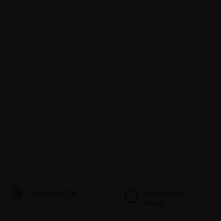
Consegna 72h
Pagamento
sicuro