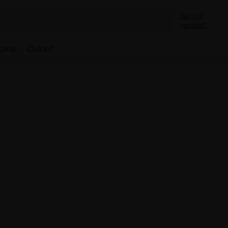
Sei già
iscritto?
bino
Outlet