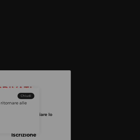
Chiudi
ritornare alle
tuo account per iniziare lo
pping
Iscrizione