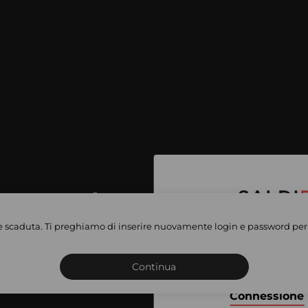
per accedere
e vendite
è scaduta. Ti preghiamo di inserire nuovamente login e password per 
Iscriviti o connettiti al 
vate
sho
Continua
Connessione