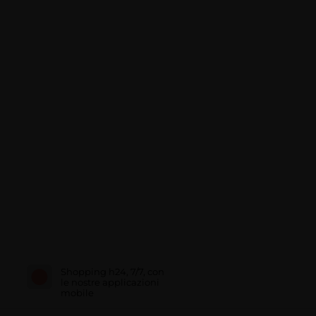
Shopping h24, 7/7, con
le nostre applicazioni
mobile