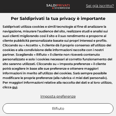
Sei già iscritto?
Per Saldiprivati la tua privacy è importante
Cosa cerchi?
Saldiprivati utilizza cookies e simili tecnologie al fine di analizzare la
navigazione, misurare l'audience del sito, realizzare studi e analisi sui
Tutte le vendite
Moda
Casa
Bellezza
Elettrodomestici
suoi clienti migliorando così il sito e il suo rendimento e proporre al
cliente pubblicità personalizzate basate sui propri interessi e profilo.
Cliccando su
« Accetto »
, il cliente dà il proprio consenso all'utilizzo dei
cookies e alla condivisione delle informazioni raccolte con i nostri
partner. Scegliendo
« Rifiuto »
il cliente non riceverà contenuto
personalizzato e solo i cookies necessari al corretto funzionamento del
sito saranno utilizzati. Cliccando su
« Imposta preferenze »
il cliente
potrà scegliere in base alle sue preferenze e ottenere maggiori
informazioni in merito all'utilizzo dei cookies. Sarà sempre possibile
modificare le proprie preferenze (alla rubrica «I miei dati personali»).
Per maggiori informazioni relative alla raccolta dei dati e al loro utilizzo,
clicca
qui
.
Imposta preferenze
Rifiuto