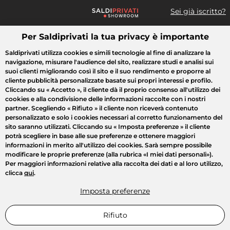
Sei già iscritto?
Per Saldiprivati la tua privacy è importante
Cosa cerchi?
Saldiprivati utilizza cookies e simili tecnologie al fine di analizzare la
navigazione, misurare l'audience del sito, realizzare studi e analisi sui
Tutte le vendite
Moda
Casa
Bellezza
Elettrodomestici
suoi clienti migliorando così il sito e il suo rendimento e proporre al
cliente pubblicità personalizzate basate sui propri interessi e profilo.
Cliccando su
« Accetto »
, il cliente dà il proprio consenso all'utilizzo dei
cookies e alla condivisione delle informazioni raccolte con i nostri
partner. Scegliendo
« Rifiuto »
il cliente non riceverà contenuto
personalizzato e solo i cookies necessari al corretto funzionamento del
sito saranno utilizzati. Cliccando su
« Imposta preferenze »
il cliente
potrà scegliere in base alle sue preferenze e ottenere maggiori
informazioni in merito all'utilizzo dei cookies. Sarà sempre possibile
modificare le proprie preferenze (alla rubrica «I miei dati personali»).
Per maggiori informazioni relative alla raccolta dei dati e al loro utilizzo,
clicca
qui
.
Imposta preferenze
Rifiuto