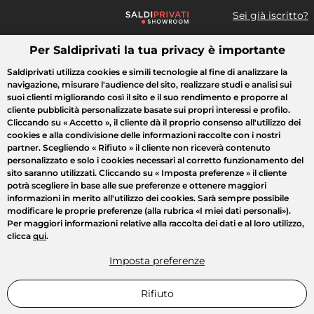
Sei già iscritto?
Per Saldiprivati la tua privacy è importante
Cosa cerchi?
Saldiprivati utilizza cookies e simili tecnologie al fine di analizzare la
navigazione, misurare l'audience del sito, realizzare studi e analisi sui
Tutte le vendite
Moda
Casa
Bellezza
Elettrodomestici
suoi clienti migliorando così il sito e il suo rendimento e proporre al
cliente pubblicità personalizzate basate sui propri interessi e profilo.
Cliccando su
« Accetto »
, il cliente dà il proprio consenso all'utilizzo dei
cookies e alla condivisione delle informazioni raccolte con i nostri
partner. Scegliendo
« Rifiuto »
il cliente non riceverà contenuto
personalizzato e solo i cookies necessari al corretto funzionamento del
sito saranno utilizzati. Cliccando su
« Imposta preferenze »
il cliente
potrà scegliere in base alle sue preferenze e ottenere maggiori
informazioni in merito all'utilizzo dei cookies. Sarà sempre possibile
modificare le proprie preferenze (alla rubrica «I miei dati personali»).
Per maggiori informazioni relative alla raccolta dei dati e al loro utilizzo,
clicca
qui
.
Imposta preferenze
Rifiuto