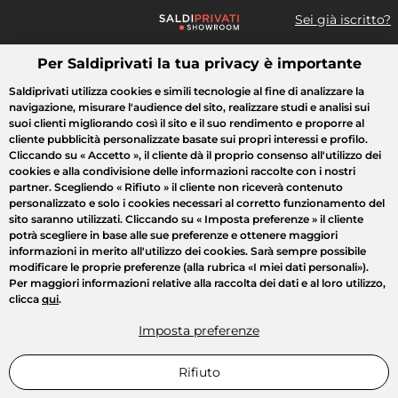
Sei già iscritto?
Per Saldiprivati la tua privacy è importante
Cosa cerchi?
Saldiprivati utilizza cookies e simili tecnologie al fine di analizzare la
navigazione, misurare l'audience del sito, realizzare studi e analisi sui
Tutte le vendite
Moda
Casa
Bellezza
Elettrodomestici
suoi clienti migliorando così il sito e il suo rendimento e proporre al
cliente pubblicità personalizzate basate sui propri interessi e profilo.
Cliccando su
« Accetto »
, il cliente dà il proprio consenso all'utilizzo dei
cookies e alla condivisione delle informazioni raccolte con i nostri
partner. Scegliendo
« Rifiuto »
il cliente non riceverà contenuto
personalizzato e solo i cookies necessari al corretto funzionamento del
sito saranno utilizzati. Cliccando su
« Imposta preferenze »
il cliente
potrà scegliere in base alle sue preferenze e ottenere maggiori
informazioni in merito all'utilizzo dei cookies. Sarà sempre possibile
modificare le proprie preferenze (alla rubrica «I miei dati personali»).
Per maggiori informazioni relative alla raccolta dei dati e al loro utilizzo,
clicca
qui
.
Imposta preferenze
Rifiuto