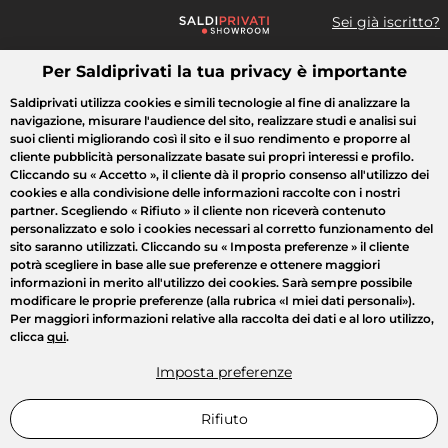
Sei già iscritto?
Per Saldiprivati la tua privacy è importante
Cosa cerchi?
Saldiprivati utilizza cookies e simili tecnologie al fine di analizzare la
navigazione, misurare l'audience del sito, realizzare studi e analisi sui
Tutte le vendite
Moda
Casa
Bellezza
Elettrodomestici
suoi clienti migliorando così il sito e il suo rendimento e proporre al
cliente pubblicità personalizzate basate sui propri interessi e profilo.
Cliccando su
« Accetto »
, il cliente dà il proprio consenso all'utilizzo dei
cookies e alla condivisione delle informazioni raccolte con i nostri
partner. Scegliendo
« Rifiuto »
il cliente non riceverà contenuto
personalizzato e solo i cookies necessari al corretto funzionamento del
sito saranno utilizzati. Cliccando su
« Imposta preferenze »
il cliente
potrà scegliere in base alle sue preferenze e ottenere maggiori
informazioni in merito all'utilizzo dei cookies. Sarà sempre possibile
modificare le proprie preferenze (alla rubrica «I miei dati personali»).
Per maggiori informazioni relative alla raccolta dei dati e al loro utilizzo,
clicca
qui
.
Imposta preferenze
Rifiuto