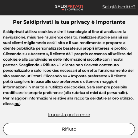
Sei già iscritto?
Per Saldiprivati la tua privacy è importante
Cosa cerchi?
Saldiprivati utilizza cookies e simili tecnologie al fine di analizzare la
navigazione, misurare l'audience del sito, realizzare studi e analisi sui
Tutte le vendite
Moda
Casa
Bellezza
Elettrodomestici
suoi clienti migliorando così il sito e il suo rendimento e proporre al
cliente pubblicità personalizzate basate sui propri interessi e profilo.
Cliccando su
« Accetto »
, il cliente dà il proprio consenso all'utilizzo dei
cookies e alla condivisione delle informazioni raccolte con i nostri
partner. Scegliendo
« Rifiuto »
il cliente non riceverà contenuto
personalizzato e solo i cookies necessari al corretto funzionamento del
sito saranno utilizzati. Cliccando su
« Imposta preferenze »
il cliente
potrà scegliere in base alle sue preferenze e ottenere maggiori
informazioni in merito all'utilizzo dei cookies. Sarà sempre possibile
modificare le proprie preferenze (alla rubrica «I miei dati personali»).
Per maggiori informazioni relative alla raccolta dei dati e al loro utilizzo,
clicca
qui
.
Imposta preferenze
Rifiuto