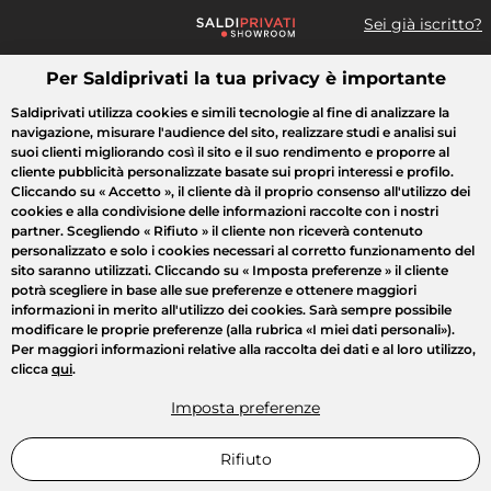
Sei già iscritto?
Per Saldiprivati la tua privacy è importante
Cosa cerchi?
Saldiprivati utilizza cookies e simili tecnologie al fine di analizzare la
navigazione, misurare l'audience del sito, realizzare studi e analisi sui
Tutte le vendite
Moda
Casa
Bellezza
Elettrodomestici
suoi clienti migliorando così il sito e il suo rendimento e proporre al
cliente pubblicità personalizzate basate sui propri interessi e profilo.
Cliccando su
« Accetto »
, il cliente dà il proprio consenso all'utilizzo dei
cookies e alla condivisione delle informazioni raccolte con i nostri
partner. Scegliendo
« Rifiuto »
il cliente non riceverà contenuto
personalizzato e solo i cookies necessari al corretto funzionamento del
sito saranno utilizzati. Cliccando su
« Imposta preferenze »
il cliente
potrà scegliere in base alle sue preferenze e ottenere maggiori
informazioni in merito all'utilizzo dei cookies. Sarà sempre possibile
modificare le proprie preferenze (alla rubrica «I miei dati personali»).
Per maggiori informazioni relative alla raccolta dei dati e al loro utilizzo,
clicca
qui
.
Imposta preferenze
Rifiuto