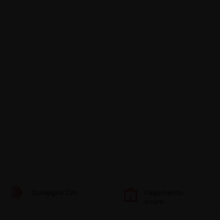
Consegna 72h
Pagamento
sicuro