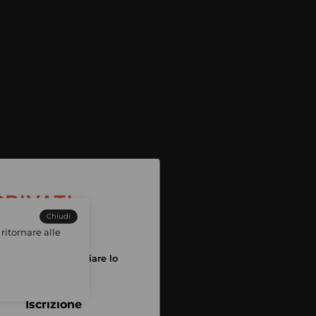
Chiudi
ritornare alle
tuo account per iniziare lo
pping
Iscrizione