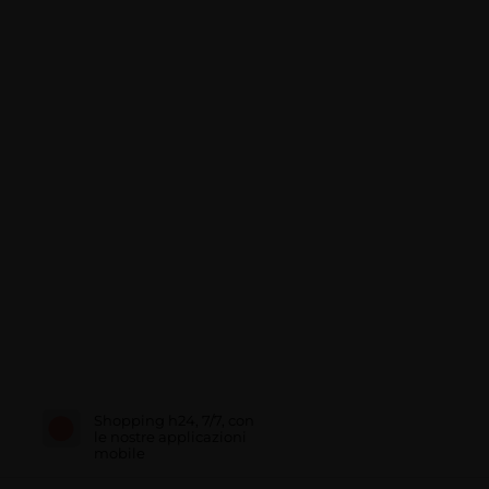
Shopping h24, 7/7, con
le nostre applicazioni
mobile