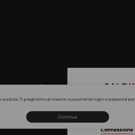
per accedere
e vendite
è scaduta. Ti preghiamo di inserire nuovamente login e password per 
Iscriviti o connettiti al 
vate
sho
Continua
Connessione