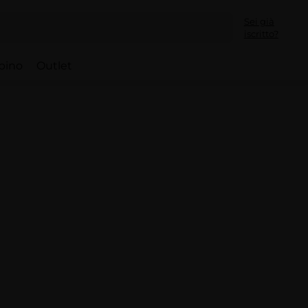
Sei già
iscritto?
bino
Outlet