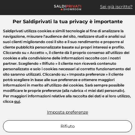
Sei già iscritto?
Per Saldiprivati la tua privacy è importante
Cosa cerchi?
Saldiprivati utilizza cookies e simili tecnologie al fine di analizzare la
navigazione, misurare l'audience del sito, realizzare studi e analisi sui
Tutte le vendite
Moda
Casa
Bellezza
Elettrodomestici
suoi clienti migliorando così il sito e il suo rendimento e proporre al
cliente pubblicità personalizzate basate sui propri interessi e profilo.
Cliccando su
« Accetto »
, il cliente dà il proprio consenso all'utilizzo dei
cookies e alla condivisione delle informazioni raccolte con i nostri
partner. Scegliendo
« Rifiuto »
il cliente non riceverà contenuto
personalizzato e solo i cookies necessari al corretto funzionamento del
sito saranno utilizzati. Cliccando su
« Imposta preferenze »
il cliente
potrà scegliere in base alle sue preferenze e ottenere maggiori
informazioni in merito all'utilizzo dei cookies. Sarà sempre possibile
modificare le proprie preferenze (alla rubrica «I miei dati personali»).
Per maggiori informazioni relative alla raccolta dei dati e al loro utilizzo,
clicca
qui
.
Imposta preferenze
Rifiuto