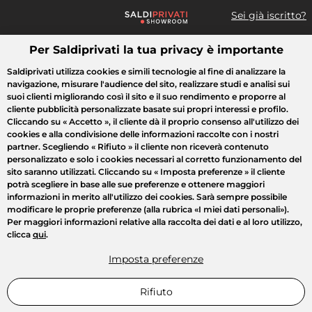
Sei già iscritto?
Per Saldiprivati la tua privacy è importante
Cosa cerchi?
Saldiprivati utilizza cookies e simili tecnologie al fine di analizzare la
navigazione, misurare l'audience del sito, realizzare studi e analisi sui
Tutte le vendite
Moda
Casa
Bellezza
Elettrodomestici
suoi clienti migliorando così il sito e il suo rendimento e proporre al
cliente pubblicità personalizzate basate sui propri interessi e profilo.
Cliccando su
« Accetto »
, il cliente dà il proprio consenso all'utilizzo dei
cookies e alla condivisione delle informazioni raccolte con i nostri
partner. Scegliendo
« Rifiuto »
il cliente non riceverà contenuto
personalizzato e solo i cookies necessari al corretto funzionamento del
sito saranno utilizzati. Cliccando su
« Imposta preferenze »
il cliente
potrà scegliere in base alle sue preferenze e ottenere maggiori
informazioni in merito all'utilizzo dei cookies. Sarà sempre possibile
modificare le proprie preferenze (alla rubrica «I miei dati personali»).
Per maggiori informazioni relative alla raccolta dei dati e al loro utilizzo,
clicca
qui
.
Imposta preferenze
Rifiuto