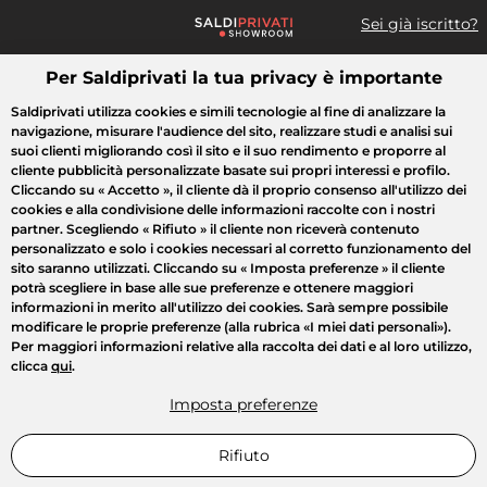
Sei già iscritto?
Per Saldiprivati la tua privacy è importante
Cosa cerchi?
Saldiprivati utilizza cookies e simili tecnologie al fine di analizzare la
navigazione, misurare l'audience del sito, realizzare studi e analisi sui
Tutte le vendite
Moda
Casa
Bellezza
Elettrodomestici
suoi clienti migliorando così il sito e il suo rendimento e proporre al
cliente pubblicità personalizzate basate sui propri interessi e profilo.
Cliccando su
« Accetto »
, il cliente dà il proprio consenso all'utilizzo dei
cookies e alla condivisione delle informazioni raccolte con i nostri
partner. Scegliendo
« Rifiuto »
il cliente non riceverà contenuto
personalizzato e solo i cookies necessari al corretto funzionamento del
sito saranno utilizzati. Cliccando su
« Imposta preferenze »
il cliente
potrà scegliere in base alle sue preferenze e ottenere maggiori
informazioni in merito all'utilizzo dei cookies. Sarà sempre possibile
modificare le proprie preferenze (alla rubrica «I miei dati personali»).
Per maggiori informazioni relative alla raccolta dei dati e al loro utilizzo,
clicca
qui
.
Imposta preferenze
Rifiuto