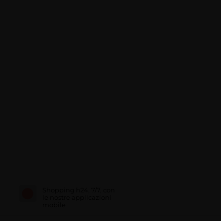
Shopping h24, 7/7, con
le nostre applicazioni
mobile