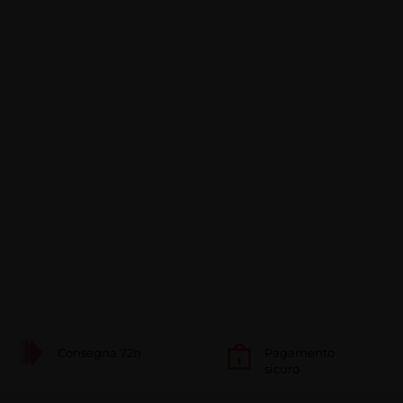
Consegna 72h
Pagamento
sicuro