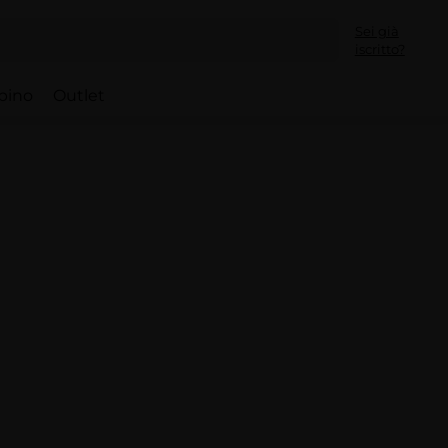
Sei già
iscritto?
bino
Outlet