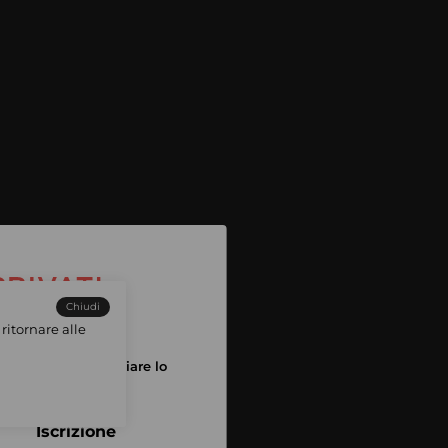
Chiudi
ritornare alle
tuo account per iniziare lo
pping
Iscrizione