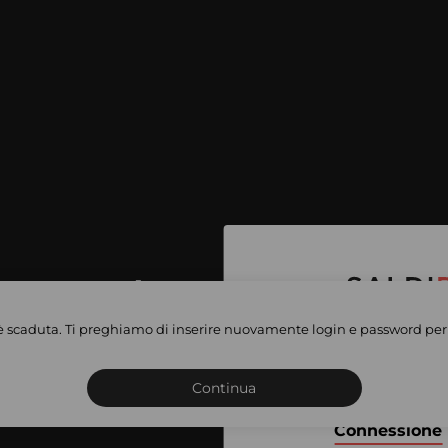
per accedere
e vendite
è scaduta. Ti preghiamo di inserire nuovamente login e password per 
Iscriviti o connettiti al 
vate
sho
Continua
Connessione