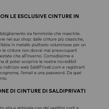
CON LE ESCLUSIVE CINTURE IN
l’abbigliamento sia femminile che maschile.
one nel suo shop: dalle cinture più classiche,
fibbie in metallo piuttosto voluminose per un
n le cinture non dovrai mai preoccuparti
all’estate che all’inverno. Comodissime e
a di poter scoprire le nostre incredibili
o indirizzo web SaldiPrivati.com e registrarti
il cognome, l’email e una password. Da quel
rno.
E DI CINTURE DI SALDIPRIVATI
to vita e abbinala con dei vestitini corti e