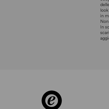
dell
look
in m
Non 
In s
scar
aggi