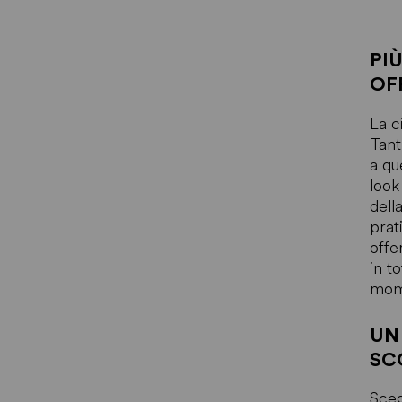
PI
OF
La c
Tant
a qu
look
dell
prat
offe
in t
mome
UN
SC
Sceg