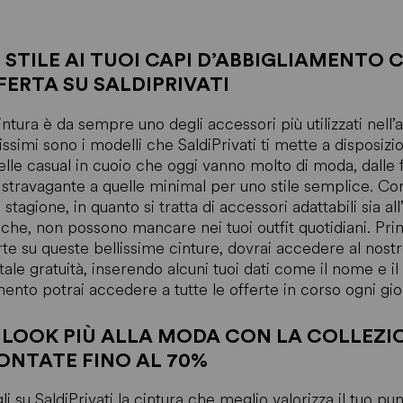
Ù STILE AI TUOI CAPI D’ABBIGLIAMENTO 
FERTA SU SALDIPRIVATI
intura è da sempre uno degli accessori più utilizzati nel
issimi sono i modelli che SaldiPrivati ti mette a disposizi
elle casual in cuoio che oggi vanno molto di moda, dalle 
 stravagante a quelle minimal per uno stile semplice. Co
a stagione, in quanto si tratta di accessori adattabili sia 
iche, non possono mancare nei tuoi outfit quotidiani. Prim
rte su queste bellissime cinture, dovrai accedere al nostr
otale gratuità, inserendo alcuni tuoi dati come il nome e 
nto potrai accedere a tutte le offerte in corso ogni gio
 LOOK PIÙ ALLA MODA CON LA COLLEZION
ONTATE FINO AL 70%
li su SaldiPrivati la cintura che meglio valorizza il tuo pun